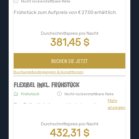
Nicht rückerstattbare Rate
Besonderheit: Die Suite verfügt über kein
Frühstück zum Aufpreis von € 27,00 erhältlich.
klassisches Fenster nach draußen, sondern über
ein mit Glasdach geschütztes Patio mit Cocoon-
Sessel – ein ruhiger Rückzugsort im Herzen
Durchschnittspreis pro Nacht
Innsbrucks.
381,45 $
BUCHEN SIE JETZT
Buchungsbedingungen & Konditionen
Flexibel inkl. Frühstück
Frühstück
Nicht rückerstattbare Rate
Mehr
Das Frühstückskonzept lautet: nur das
anzeigen
Beste aus unmittelbarer Nähe wird
serviert. Auf verschiedenen Etageren
Durchschnittspreis pro Nacht
können seltene Köstlichkeiten, mit Liebe
432,31 $
produziert vom Bauern aus der